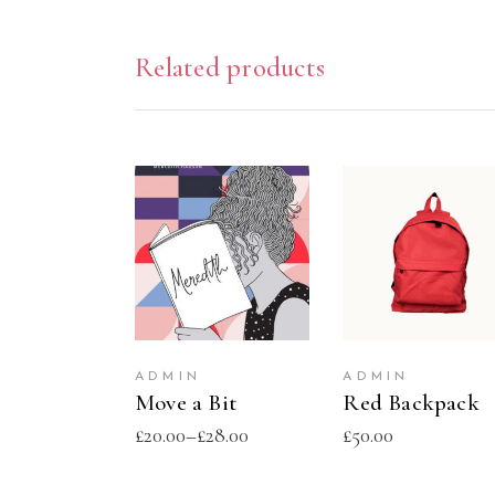
Related products
SELECT
ADD TO CAR
OPTIONS
ADMIN
ADMIN
Move a Bit
Red Backpack
£
20.00
–
£
28.00
£
50.00