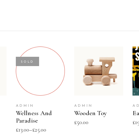
SOLD
SELECT
T
ADD TO CART
OPTIONS
ADMIN
ADMIN
A
Wellness And
Wooden Toy
Ea
Paradise
£
50.00
£
1
£
13.00
–
£
25.00