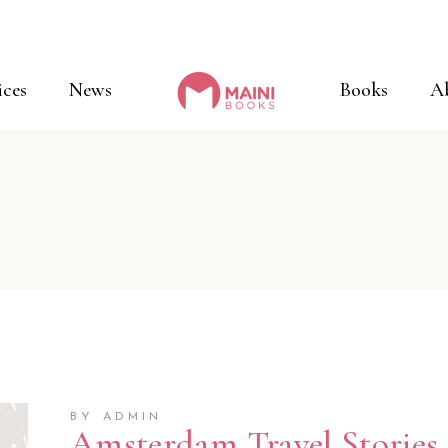
ices
News
Books
A
BY ADMIN
Amsterdam Travel Stories