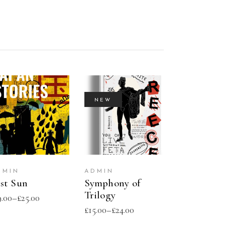
NEW
SELECT
SELECT
OPTIONS
OPTIONS
DMIN
ADMIN
st Sun
Symphony of
Trilogy
9.00
–
£
25.00
£
15.00
–
£
24.00