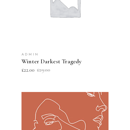
ADD TO CART
ADMIN
Winter Darkest Tragedy
£
22.00
£
29.00