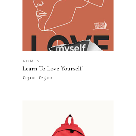
SELECT OPTIONS
ADMIN
Learn To Love Yourself
£
13.00
–
£
25.00