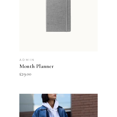
ADD TO CART
ADMIN
Month Planner
£
29.00