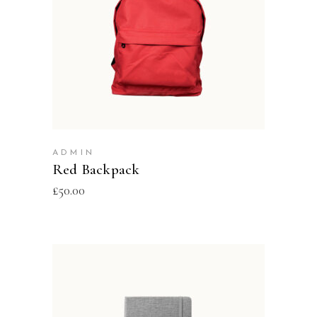
ADD TO CART
ADMIN
Red Backpack
£
50.00