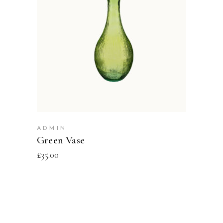
ADD TO CART
ADMIN
Green Vase
£
35.00