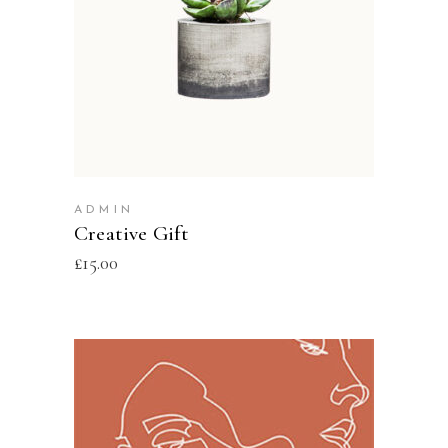
ADD TO CART
ADMIN
Creative Gift
£
15.00