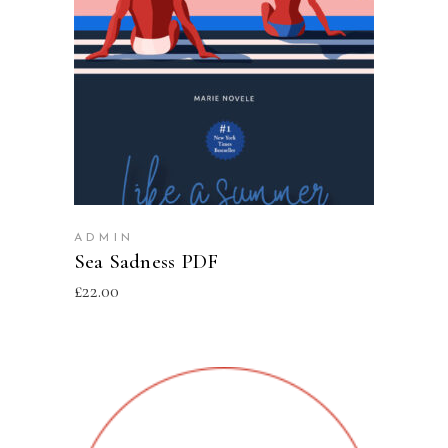
ADD TO CART
ADMIN
Sea Sadness PDF
£
22.00