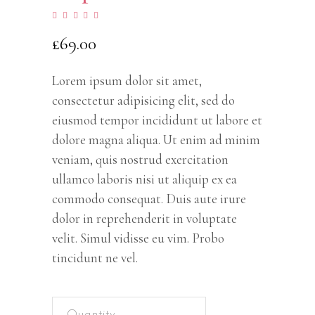
Rated
1
4.00
out
£
69.00
of 5
based
on
customer
rating
Lorem ipsum dolor sit amet,
consectetur adipisicing elit, sed do
eiusmod tempor incididunt ut labore et
dolore magna aliqua. Ut enim ad minim
veniam, quis nostrud exercitation
ullamco laboris nisi ut aliquip ex ea
commodo consequat. Duis aute irure
dolor in reprehenderit in voluptate
velit. Simul vidisse eu vim. Probo
tincidunt ne vel.
Amster