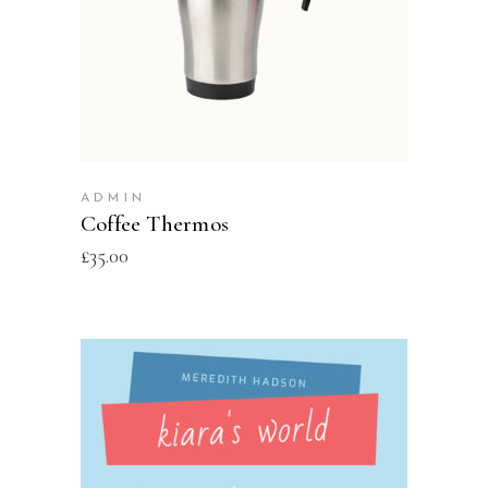
ADD TO CART
ADMIN
Coffee Thermos
£
35.00