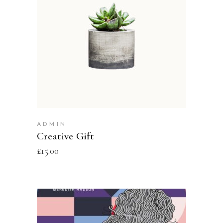
ADD TO CART
ADMIN
Creative Gift
£
15.00