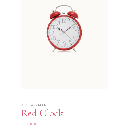
BY ADMIN
Red Clock
Rated
1
5.00