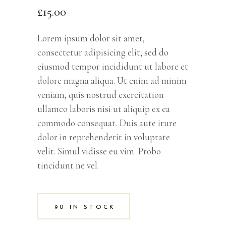
out
£
15.00
of 5
based
on
customer
rating
Lorem ipsum dolor sit amet,
consectetur adipisicing elit, sed do
eiusmod tempor incididunt ut labore et
dolore magna aliqua. Ut enim ad minim
veniam, quis nostrud exercitation
ullamco laboris nisi ut aliquip ex ea
commodo consequat. Duis aute irure
dolor in reprehenderit in voluptate
velit. Simul vidisse eu vim. Probo
tincidunt ne vel.
90 IN STOCK