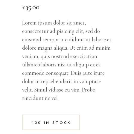
out
£
35.00
of 5
based
on
customer
rating
Lorem ipsum dolor sit amet,
consectetur adipisicing elit, sed do
eiusmod tempor incididunt ut labore et
dolore magna aliqua. Ut enim ad minim
veniam, quis nostrud exercitation
ullamco laboris nisi ut aliquip ex ea
commodo consequat. Duis aute irure
dolor in reprehenderit in voluptate
velit. Simul vidisse eu vim. Probo
tincidunt ne vel.
100 IN STOCK