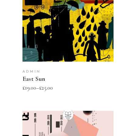
SELECT OPTIONS
ADMIN
East Sun
£
19.00
–
£
25.00