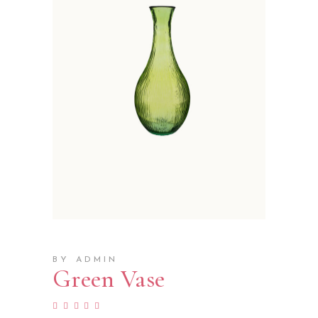
BY ADMIN
Green Vase
Rated
1
5.00