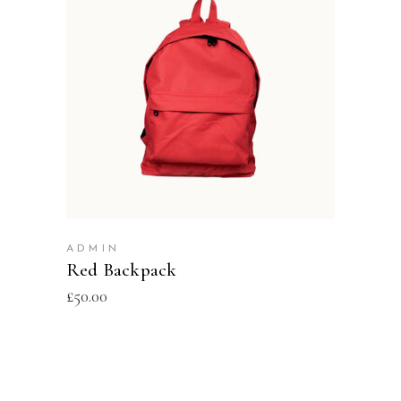
ADD TO CART
ADMIN
Red Backpack
£
50.00